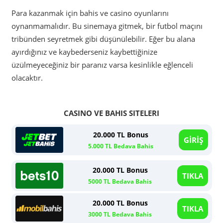
Para kazanmak için bahis ve casino oyunlarını
oynanmamalıdır. Bu sinemaya gitmek, bir futbol maçını
tribünden seyretmek gibi düşünülebilir. Eğer bu alana
ayırdığınız ve kaybederseniz kaybettiğinize
üzülmeyeceğiniz bir paranız varsa kesinlikle eğlenceli
olacaktır.
CASINO VE BAHIS SITELERI
20.000 TL Bonus
GİRİŞ
5.000 TL Bedava Bahis
20.000 TL Bonus
TIKLA
5000 TL Bedava Bahis
20.000 TL Bonus
TIKLA
3000 TL Bedava Bahis