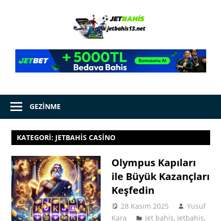
İçeriğe
Jetbahis
geç
Giris
Yeni
Bahis
Sitesi
Jetbahis
Giriş
GEZINME
|
Deneme
KATEGORI:
JETBAHIS CASINO
Bonusu
|
Olympus Kapıları
Para
ile Büyük Kazançları
Cekme
Keşfedin
ve
Yatırma
28 Kasım 2025
Yusuf
Yöntemleri
Kara
Jet bahis
,
Jetbahis
,