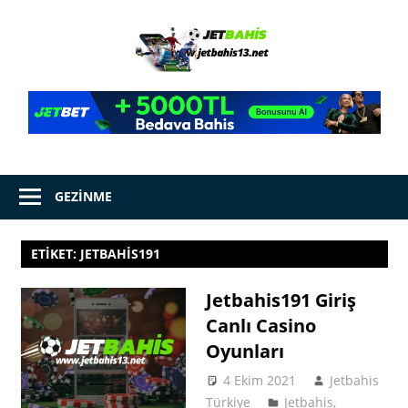
İçeriğe
Jetbahis
geç
Giris
Yeni
Bahis
Sitesi
Jetbahis
Giriş
GEZINME
|
Deneme
ETIKET:
JETBAHIS191
Bonusu
|
Jetbahis191 Giriş
Para
Canlı Casino
Cekme
Oyunları
ve
Yatırma
4 Ekim 2021
Jetbahis
Yöntemleri
Türkiye
Jetbahis
,