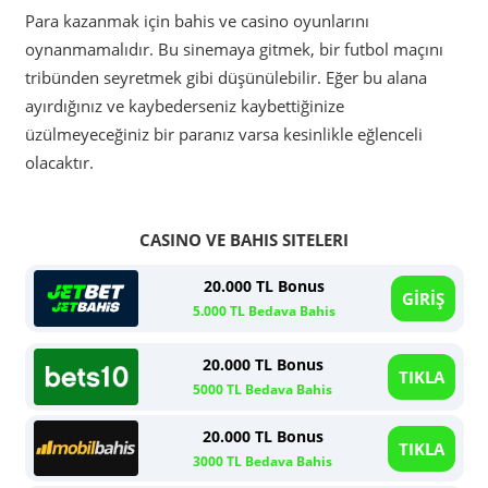
Para kazanmak için bahis ve casino oyunlarını
oynanmamalıdır. Bu sinemaya gitmek, bir futbol maçını
tribünden seyretmek gibi düşünülebilir. Eğer bu alana
ayırdığınız ve kaybederseniz kaybettiğinize
üzülmeyeceğiniz bir paranız varsa kesinlikle eğlenceli
olacaktır.
CASINO VE BAHIS SITELERI
20.000 TL Bonus
GİRİŞ
5.000 TL Bedava Bahis
20.000 TL Bonus
TIKLA
5000 TL Bedava Bahis
20.000 TL Bonus
TIKLA
3000 TL Bedava Bahis