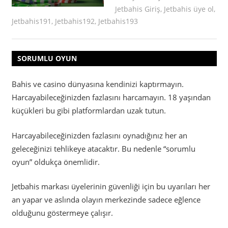
Jetbahis Giriş
,
Jetbahis üye ol
,
Jetbahis191
,
Jetbahis192
,
Jetbahis193
SORUMLU OYUN
Bahis ve casino dünyasına kendinizi kaptırmayın.
Harcayabileceğinizden fazlasını harcamayın. 18 yaşından
küçükleri bu gibi platformlardan uzak tutun.
Harcayabileceğinizden fazlasını oynadığınız her an
geleceğinizi tehlikeye atacaktır. Bu nedenle “sorumlu
oyun” oldukça önemlidir.
Jetbahis markası üyelerinin güvenliği için bu uyarıları her
an yapar ve aslında olayın merkezinde sadece eğlence
olduğunu göstermeye çalışır.