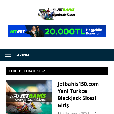
İçeriğe
Jetbahis
geç
Giris
Yeni
Bahis
Sitesi
Jetbahis
Giriş
GEZINME
|
Deneme
ETIKET:
JETBAHIS152
Bonusu
|
Jetbahis150.com
Para
Yeni Türkçe
Cekme
Blackjack Sitesi
ve
Yatırma
Giriş
Yöntemleri
5 Temmuz 2021