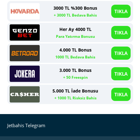
3000 TL %300 Bonus
TIKLA
+ 3000 TL Bedava Bahis
Her Ay 4000 TL
TIKLA
Para Yatırma Bonusu
4.000 TL Bonus
TIKLA
1000 TL Bedava Bahis
3.000 TL Bonus
TIKLA
+ 50 Freespin
5.000 TL İade Bonusu
TIKLA
+ 1000 TL Risksiz Bahis
Jetbahis Telegram