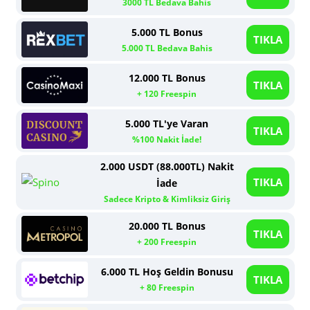
3000 TL Bedava Bahis
5.000 TL Bonus
TIKLA
5.000 TL Bedava Bahis
12.000 TL Bonus
TIKLA
+ 120 Freespin
5.000 TL'ye Varan
TIKLA
%100 Nakit İade!
2.000 USDT (88.000TL) Nakit
TIKLA
İade
Sadece Kripto & Kimliksiz Giriş
20.000 TL Bonus
TIKLA
+ 200 Freespin
6.000 TL Hoş Geldin Bonusu
TIKLA
+ 80 Freespin