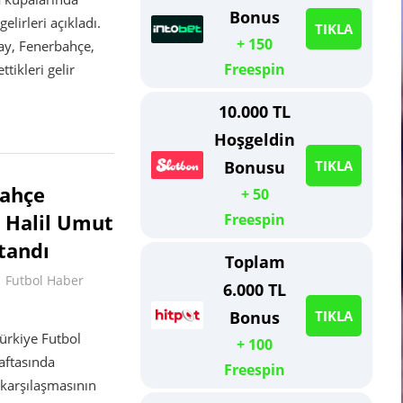
Bonus
elirleri açıkladı.
TIKLA
+ 150
ay, Fenerbahçe,
Freespin
tikleri gelir
10.000 TL
Hoşgeldin
TIKLA
Bonusu
bahçe
+ 50
: Halil Umut
Freespin
tandı
Toplam
Futbol Haber
6.000 TL
TIKLA
Bonus
ürkiye Futbol
+ 100
aftasında
Freespin
karşılaşmasının