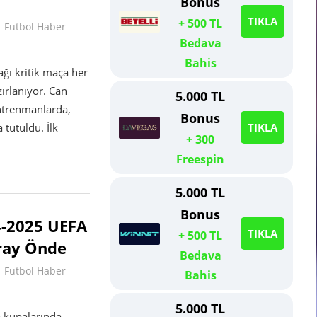
Bonus
TIKLA
+ 500 TL
Futbol Haber
Bedava
Bahis
ğı kritik maça her
ırlanıyor. Can
5.000 TL
antrenmanlarda,
Bonus
a tutuldu. İlk
TIKLA
+ 300
Freespin
5.000 TL
Bonus
4-2025 UEFA
TIKLA
+ 500 TL
aray Önde
Bedava
Futbol Haber
Bahis
5.000 TL
 kupalarında