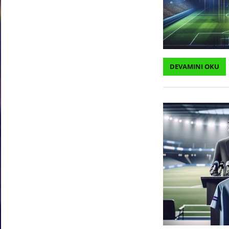
DEVAMINI OKU