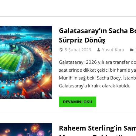
Galatasaray’ın Sacha B
Sürpriz Dönüş
5 Şubat 2026
Yusuf Kara
Galatasaray, 2026 yılı ara transfer 
saatlerinde dikkat çekici bir hamle y
Münih’in sağ beki Sacha Boey, İstanb
Galatasaray’a kiralık olarak katıldı.
DEVAMINI OKU
Raheem Sterling’in Sa