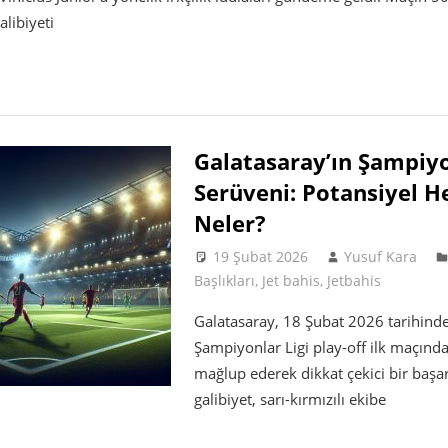
alibiyeti
Galatasaray’ın Şampiyo
Serüveni: Potansiyel H
Neler?
19 Şubat 2026
Yusuf Kara
Başlıkları
,
Jet bahis
,
Jetbahis
Galatasaray, 18 Şubat 2026 tarihin
Şampiyonlar Ligi play-off ilk maçında
mağlup ederek dikkat çekici bir başarı
galibiyet, sarı-kırmızılı ekibe