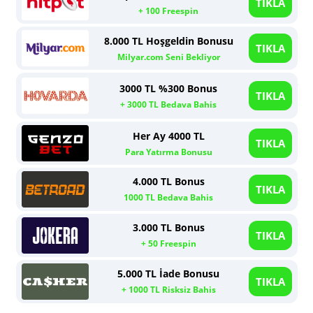
TIKLA
+ 100 Freespin
8.000 TL Hoşgeldin Bonusu
TIKLA
Milyar.com Seni Bekliyor
3000 TL %300 Bonus
TIKLA
+ 3000 TL Bedava Bahis
Her Ay 4000 TL
TIKLA
Para Yatırma Bonusu
4.000 TL Bonus
TIKLA
1000 TL Bedava Bahis
3.000 TL Bonus
TIKLA
+ 50 Freespin
5.000 TL İade Bonusu
TIKLA
+ 1000 TL Risksiz Bahis