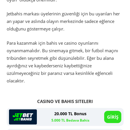
Jetbahis markası üyelerinin güvenliği için bu uyarıları her
an yapar ve aslında olayın merkezinde sadece eğlence
olduğunu göstermeye çalışır.
Para kazanmak için bahis ve casino oyunlarını
oynanmamalıdır. Bu sinemaya gitmek, bir futbol maçını
tribünden seyretmek gibi düşünülebilir. Eğer bu alana
ayırdığınız ve kaybederseniz kaybettiğinize
üzülmeyeceğiniz bir paranız varsa kesinlikle eğlenceli
olacaktır.
CASINO VE BAHIS SITELERI
20.000 TL Bonus
GİRİŞ
5.000 TL Bedava Bahis