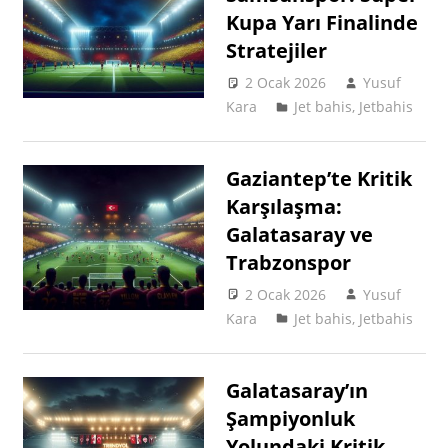
Kupa Yarı Finalinde
Stratejiler
2 Ocak 2026
Yusuf
Kara
Jet bahis
,
Jetbahis
Gaziantep’te Kritik
Karşılaşma:
Galatasaray ve
Trabzonspor
2 Ocak 2026
Yusuf
Kara
Jet bahis
,
Jetbahis
Galatasaray’ın
Şampiyonluk
Yolundaki Kritik